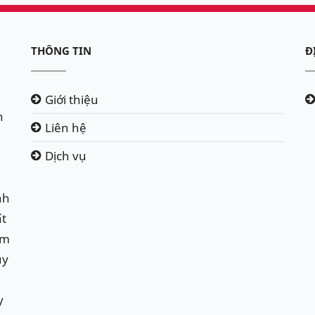
THÔNG TIN
Đ
Giới thiệu
h
Liên hệ
Dịch vụ
i
nh
ất
ẩm
uy
y