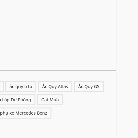
ắc quy ô tô
Ắc Quy Atlas
Ắc Quy GS
 Lốp Dự Phòng
Gạt Mưa
 phụ xe Mercedes Benz