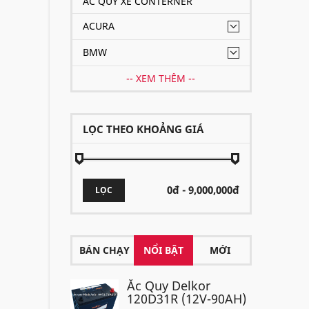
ẮC QUY XE CONTERNER
ACURA
BMW
-- XEM THÊM --
LỌC THEO KHOẢNG GIÁ
LỌC
BÁN CHẠY
NỔI BẬT
MỚI
Ắc Quy Delkor
120D31R (12V-90AH)