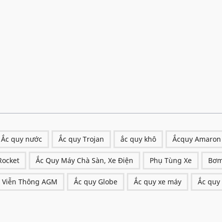
Ắc quy nước
Ắc quy Trojan
ắc quy khô
Ắcquy Amaron
Rocket
Ắc Quy Máy Chà Sàn, Xe Điện
Phụ Tùng Xe
Bơm
 Viễn Thông AGM
Ắc quy Globe
Ắc quy xe máy
Ắc quy