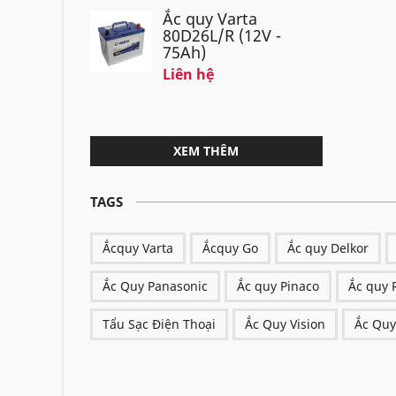
Ắc quy Varta
80D26L/R (12V -
75Ah)
Liên hệ
XEM THÊM
TAGS
Ắcquy Varta
Ắcquy Go
Ắc quy Delkor
Ắc Quy Panasonic
Ắc quy Pinaco
Ắc quy 
Tẩu Sạc Điện Thoại
Ắc Quy Vision
Ắc Quy