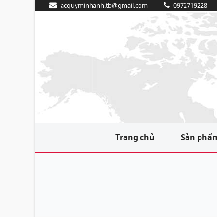
acquyminhanh.tb@gmail.com
0972719228
Trang chủ
Sản phẩ