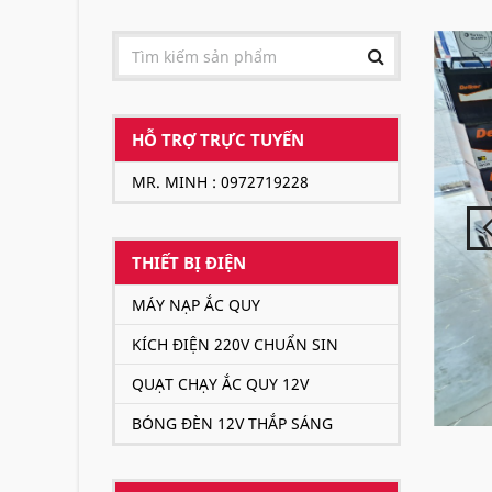
HỖ TRỢ TRỰC TUYẾN
MR. MINH : 0972719228
THIẾT BỊ ĐIỆN
MÁY NẠP ẮC QUY
KÍCH ĐIỆN 220V CHUẨN SIN
QUẠT CHẠY ẮC QUY 12V
BÓNG ĐÈN 12V THẮP SÁNG