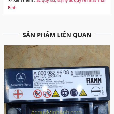
>> Xem thêm :
ắc quy GS
,
Đại lý ắc quy rẻ nhất Thái
Bình
SẢN PHẨM LIÊN QUAN