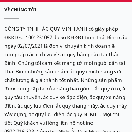
VỀ CHÚNG TÔI
CÔNG TY TNHH ẮC QUY MINH ANH có giấy phép
ĐKKD số 1001231097 do Sở KH&ĐT tỉnh Thái Bình cấp
ngày 02/07/2021 là đơn vị chuyên kinh doanh &
cung cấp các dịch vụ về ắc quy hàng đầu tại Thái
Bình. Chúng tôi cam kết mang tới mọi người dân tại
Thái Bình những sản phẩm ắc quy chính hãng với
chất lượng & giá thành tốt nhất. Những sản phẩm
được cung cấp tại cửa hàng bao gồm : ắc quy ô tô, ắc
quy tàu thuyền, ắc quy xe đạp điện, ắc quy xe nâng
điện, ắc quy lưu điện, ắc quy thang máy, ắc quy máy
xây dựng, ắc quy lưu điện, ắc quy NLMT... Mọi chi
tiết Quý khách vui lòng liên hệ hotline :
0972.719.228. Công ty TNHH Ắc Quy Minh Anh xin