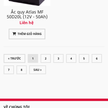
Ắc quy Atlas MF
50D20L (12V - 50Ah)
Liên hệ
THÊM GIỎ HÀNG
(CURRENT)
TRƯỚC
1
2
3
4
5
6
7
8
SAU
VỀ CHÚNG TÔI