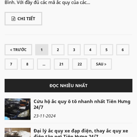
Bình. Với đầy đủ các mã ắc quy của các...
CHI TIẾT
(CURRENT)
TRƯỚC
1
2
3
4
5
6
7
8
...
21
22
SAU
ĐỌC NHIỀU NHẤT
Cứu hộ ắc quy ô tô nhanh nhất Tiên Hưng
24/7
23-11-2024
Đại lý ắc quy xe đạp điện, thay ắc quy xe
điện tận nơi Tiên Hưng 24/7