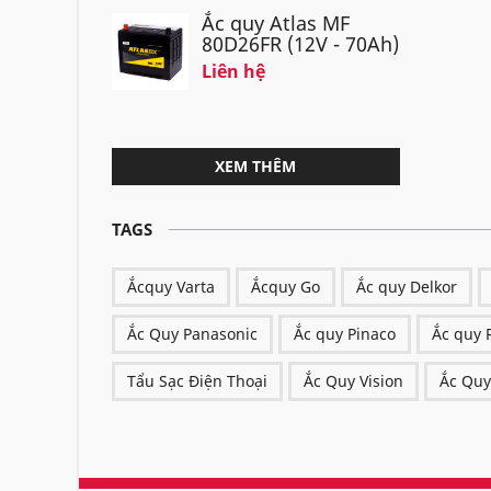
Ắc quy Atlas MF
80D26FR (12V - 70Ah)
Liên hệ
XEM THÊM
TAGS
Ắcquy Varta
Ắcquy Go
Ắc quy Delkor
Ắc Quy Panasonic
Ắc quy Pinaco
Ắc quy 
Tẩu Sạc Điện Thoại
Ắc Quy Vision
Ắc Quy