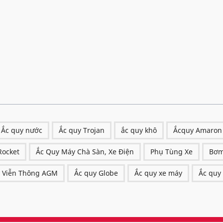
Ắc quy nước
Ắc quy Trojan
ắc quy khô
Ắcquy Amaron
Rocket
Ắc Quy Máy Chà Sàn, Xe Điện
Phụ Tùng Xe
Bơm
 Viễn Thông AGM
Ắc quy Globe
Ắc quy xe máy
Ắc quy