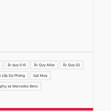
ắc quy ô tô
Ắc Quy Atlas
Ắc Quy GS
 Lốp Dự Phòng
Gạt Mưa
 phụ xe Mercedes Benz