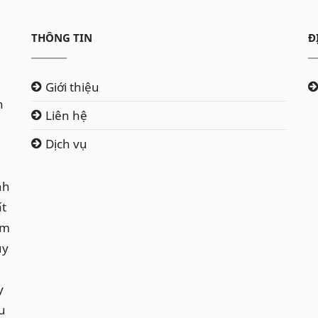
THÔNG TIN
Đ
Giới thiệu
h
Liên hệ
Dịch vụ
i
nh
ất
ẩm
uy
y
u