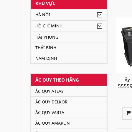
KHU VỰC
HÀ NỘI
HỒ CHÍ MINH
HẢI PHÒNG
THÁI BÌNH
NAM ĐỊNH
Ắc
ẮC QUY THEO HÃNG
55559
ẮC QUY ATLAS
ẮC QUY DELKOR
ẮC QUY VARTA
ẮC QUY AMARON