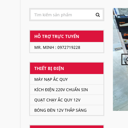
HỖ TRỢ TRỰC TUYẾN
MR. MINH : 0972719228
THIẾT BỊ ĐIỆN
MÁY NẠP ẮC QUY
KÍCH ĐIỆN 220V CHUẨN SIN
QUẠT CHẠY ẮC QUY 12V
BÓNG ĐÈN 12V THẮP SÁNG