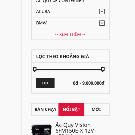
ẮC QUY XE CONTERNER
ACURA
BMW
-- XEM THÊM --
LỌC THEO KHOẢNG GIÁ
LỌC
BÁN CHẠY
NỔI BẬT
MỚI
Ắc Quy Vision
6FM150E-X 12V-