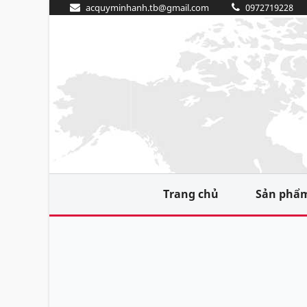
acquyminhanh.tb@gmail.com
0972719228
Trang chủ
Sản phẩ